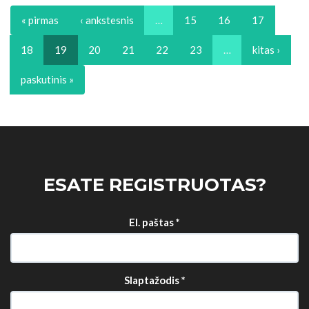
« pirmas
‹ ankstesnis
…
15
16
17
18
19
20
21
22
23
…
kitas ›
paskutinis »
ESATE REGISTRUOTAS?
El. paštas
*
Slaptažodis
*