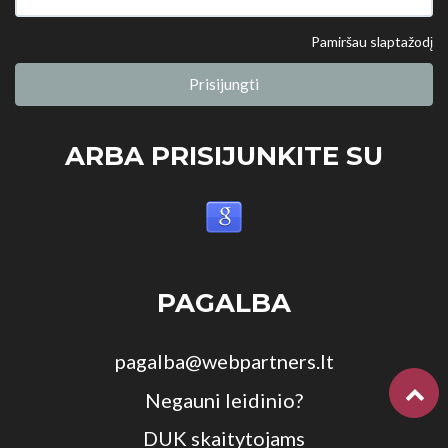
Pamiršau slaptažodį
Prisijungti
ARBA PRISIJUNKITE SU
PAGALBA
pagalba@webpartners.lt
Negauni leidinio?
DUK skaitytojams