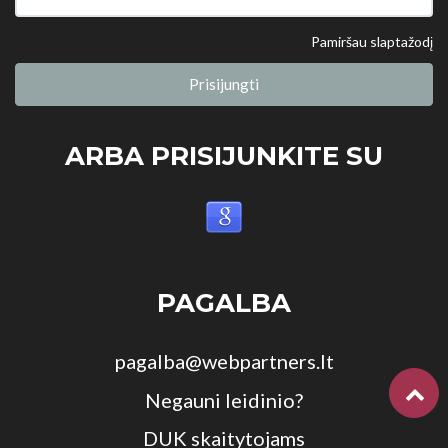
Pamiršau slaptažodį
Prisijungti
ARBA PRISIJUNKITE SU
PAGALBA
pagalba@webpartners.lt
Negauni leidinio?
DUK skaitytojams