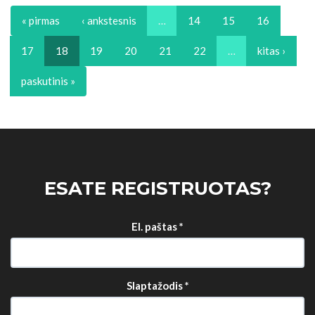
« pirmas
‹ ankstesnis
…
14
15
16
17
18
19
20
21
22
…
kitas ›
paskutinis »
ESATE REGISTRUOTAS?
El. paštas
*
Slaptažodis
*