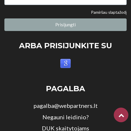
Pamiršau slaptažodį
Prisijungti
ARBA PRISIJUNKITE SU
PAGALBA
pagalba@webpartners.lt
Negauni leidinio?
DUK skaitytojams