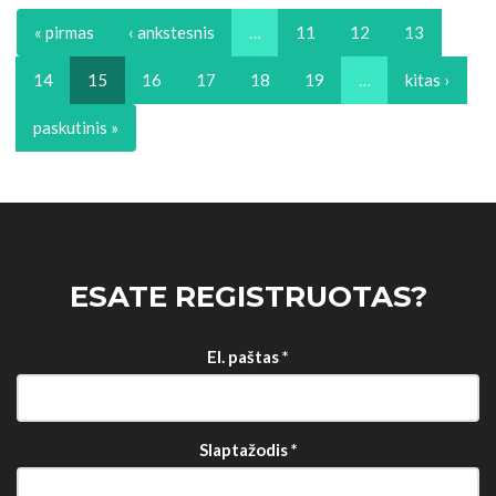
« pirmas
‹ ankstesnis
…
11
12
13
14
15
16
17
18
19
…
kitas ›
paskutinis »
ESATE REGISTRUOTAS?
El. paštas
*
Slaptažodis
*