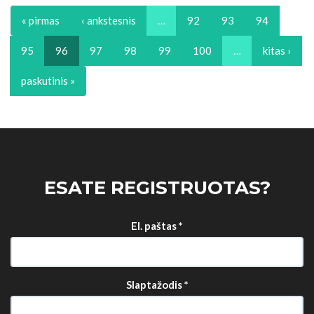
« pirmas
‹ ankstesnis
…
92
93
94
95
96
97
98
99
100
…
kitas ›
paskutinis »
ESATE REGISTRUOTAS?
El. paštas
*
Slaptažodis
*