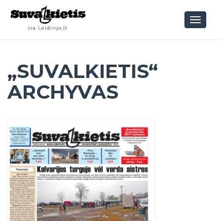
Toggl
via Leidinys.lt
naviga
„SUVALKIETIS“
ARCHYVAS