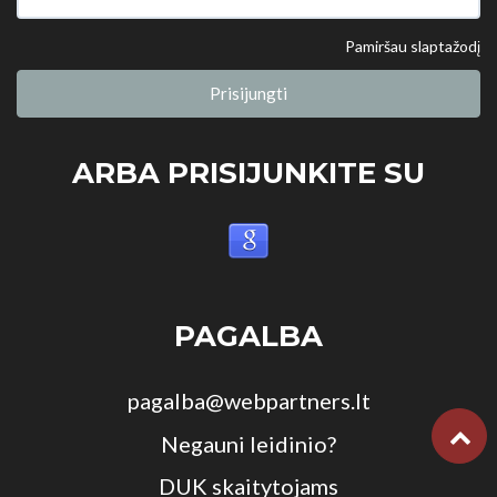
Pamiršau slaptažodį
Prisijungti
ARBA PRISIJUNKITE SU
PAGALBA
pagalba@webpartners.lt
Negauni leidinio?
DUK skaitytojams