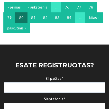
« pirmas
‹ ankstesnis
…
76
77
78
79
80
81
82
83
84
…
kitas ›
paskutinis »
ESATE REGISTRUOTAS?
El. paštas
*
Slaptažodis
*