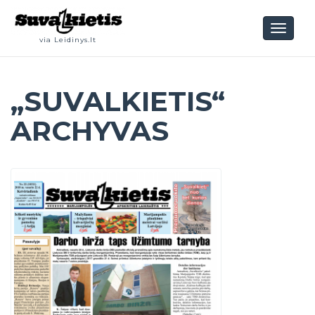
Toggl
via Leidinys.lt
naviga
„SUVALKIETIS“
ARCHYVAS