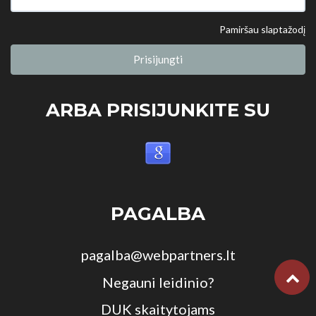
Pamiršau slaptažodį
Prisijungti
ARBA PRISIJUNKITE SU
PAGALBA
pagalba@webpartners.lt
Negauni leidinio?
DUK skaitytojams