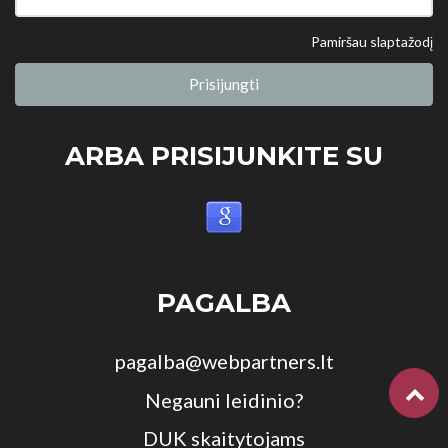
Pamiršau slaptažodį
Prisijungti
ARBA PRISIJUNKITE SU
PAGALBA
pagalba@webpartners.lt
Negauni leidinio?
DUK skaitytojams