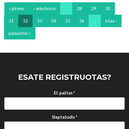
« pirmas
‹ ankstesnis
…
28
29
30
31
32
33
34
35
36
…
kitas ›
paskutinis »
ESATE REGISTRUOTAS?
El. paštas
*
Slaptažodis
*