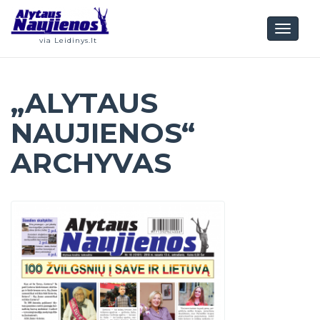
Toggl
via Leidinys.lt
naviga
„ALYTAUS
NAUJIENOS“
ARCHYVAS