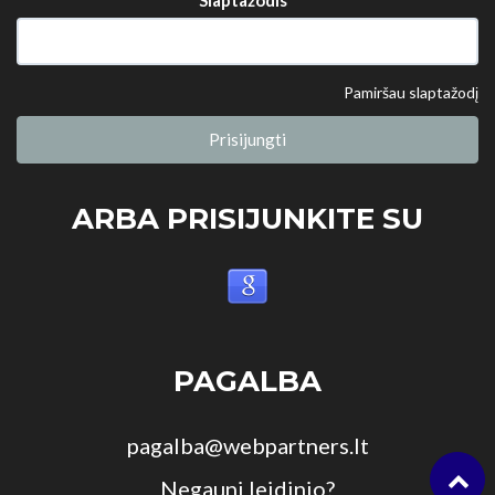
Pamiršau slaptažodį
Prisijungti
ARBA PRISIJUNKITE SU
PAGALBA
pagalba@webpartners.lt
Negauni leidinio?