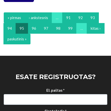
« pirmas
‹ ankstesnis
…
91
92
93
94
95
96
97
98
99
…
kitas ›
paskutinis »
ESATE REGISTRUOTAS?
El. paštas
*
Slaptažodis
*