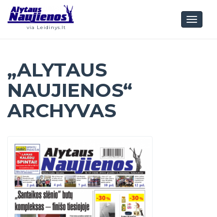
Toggl
via Leidinys.lt
naviga
„ALYTAUS
NAUJIENOS“
ARCHYVAS