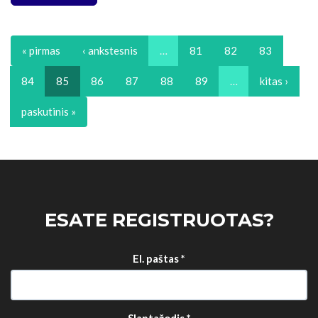
« pirmas
‹ ankstesnis
…
81
82
83
84
85
86
87
88
89
…
kitas ›
paskutinis »
ESATE REGISTRUOTAS?
El. paštas
*
Slaptažodis
*