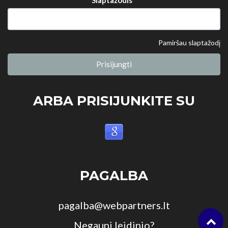
Pamiršau slaptažodį
Prisijungti
ARBA PRISIJUNKITE SU
PAGALBA
pagalba@webpartners.lt
Negauni leidinio?